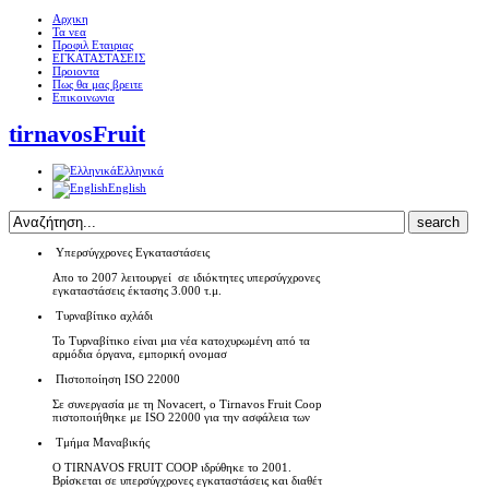
Αρχικη
Τα νεα
Προφιλ Εταιριας
ΕΓΚΑΤΑΣΤΑΣΕΙΣ
Προιοντα
Πως θα μας βρειτε
Επικοινωνια
tirnavosFruit
Ελληνικά
English
Υπερσύγχρονες Εγκαταστάσεις
Απο το 2007 λειτουργεί σε ιδιόκτητες υπερσύγχρονες
εγκαταστάσεις έκτασης 3.000 τ.μ.
Τυρναβίτικο αχλάδι
Το Τυρναβίτικο είναι μια νέα κατοχυρωμένη από τα
αρμόδια όργανα, εμπορική ονομασ
Πιστοποίηση ISO 22000
Σε συνεργασία με τη Novacert, o Tirnavos Fruit Coop
πιστοποιήθηκε με ISO 22000 για την ασφάλεια των
Τμήμα Μαναβικής
Ο TIRNAVOS FRUIT COOP ιδρύθηκε το 2001.
Βρίσκεται σε υπερσύγχρονες εγκαταστάσεις και διαθέτ