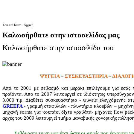
You are here:
Αρχική
Καλωσήρθατε στην ιστοσελίδας μας
Καλωσήρθατε στην ιστοσελίδα του
ΨΥΓΕΙΑ
–
ΣΥΣΚΕΥΑΣΤΗΡΙΑ
–
ΔΙΑΛΟΓ
Από το 2001 με σεβασμό και μεράκι επιλέγουμε για εσάς τ
προϊόντα. Απο το 2007 λειτουργεί σε ιδιόκτητες υπερσύγχρο
3.000 τ.μ. Διαθέτει συσκευαστήριο - ψυγεία ελεγχόμενης ατ
GREEFA
- γραμμή σταφυλιών - πλυντήριο κλουβών – μηχάνη
μηχανή sorma για κουπάκι δίχτυ γραβάτα- μηχανές flow pack 
αρχές του 2009 λειτουργεί τμήμα μαναβικής χονδρικής πώληση
Σεβόμαστε τη γη μας έτσι ώστε οι γενιές που έρχονται 