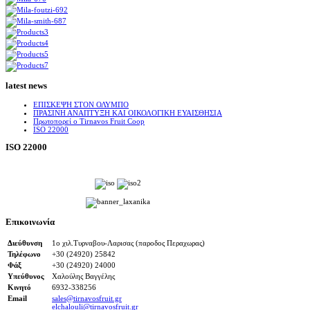
latest news
ΕΠΙΣΚΕΨΗ ΣΤΟΝ ΟΛΥΜΠΟ
ΠΡΑΣΙΝΗ ΑΝΑΠΤΥΞΗ ΚΑΙ ΟΙΚΟΛΟΓΙΚΗ ΕΥΑΙΣΘΗΣΙΑ
Πρωτοπορεί ο Tirnavos Fruit Coop
ISO 22000
ISO 22000
Επικοινωνία
Διεύθυνση
1ο χιλ.Τυρναβου-Λαρισας (παροδος Περαχωρας)
Τηλέφωνο
+30 (24920) 25842
Φάξ
+30 (24920) 24000
Υπεύθυνος
Χαλούλης Βαγγέλης
Κινητό
6932-338256
Email
sales@tirnavosfruit.gr
elchalouli@tirnavosfruit.gr