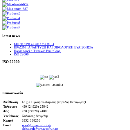
latest news
ΕΠΙΣΚΕΨΗ ΣΤΟΝ ΟΛΥΜΠΟ
ΠΡΑΣΙΝΗ ΑΝΑΠΤΥΞΗ ΚΑΙ ΟΙΚΟΛΟΓΙΚΗ ΕΥΑΙΣΘΗΣΙΑ
Πρωτοπορεί ο Tirnavos Fruit Coop
ISO 22000
ISO 22000
Επικοινωνία
Διεύθυνση
1ο χιλ.Τυρναβου-Λαρισας (παροδος Περαχωρας)
Τηλέφωνο
+30 (24920) 25842
Φάξ
+30 (24920) 24000
Υπεύθυνος
Χαλούλης Βαγγέλης
Κινητό
6932-338256
Email
sales@tirnavosfruit.gr
elchalouli@tirnavosfruit.gr