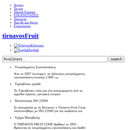
Αρχικη
Τα νεα
Προφιλ Εταιριας
ΕΓΚΑΤΑΣΤΑΣΕΙΣ
Προιοντα
Πως θα μας βρειτε
Επικοινωνια
tirnavosFruit
Ελληνικά
English
Υπερσύγχρονες Εγκαταστάσεις
Απο το 2007 λειτουργεί σε ιδιόκτητες υπερσύγχρονες
εγκαταστάσεις έκτασης 3.000 τ.μ.
Τυρναβίτικο αχλάδι
Το Τυρναβίτικο είναι μια νέα κατοχυρωμένη από τα
αρμόδια όργανα, εμπορική ονομασ
Πιστοποίηση ISO 22000
Σε συνεργασία με τη Novacert, o Tirnavos Fruit Coop
πιστοποιήθηκε με ISO 22000 για την ασφάλεια των
Τμήμα Μαναβικής
Ο TIRNAVOS FRUIT COOP ιδρύθηκε το 2001.
Βρίσκεται σε υπερσύγχρονες εγκαταστάσεις και διαθέτ