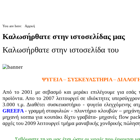
You are here:
Αρχική
Καλωσήρθατε στην ιστοσελίδας μας
Καλωσήρθατε στην ιστοσελίδα του
ΨΥΓΕΙΑ
–
ΣΥΣΚΕΥΑΣΤΗΡΙΑ
–
ΔΙΑΛΟΓ
Από το 2001 με σεβασμό και μεράκι επιλέγουμε για εσάς τ
προϊόντα. Απο το 2007 λειτουργεί σε ιδιόκτητες υπερσύγχρο
3.000 τ.μ. Διαθέτει συσκευαστήριο - ψυγεία ελεγχόμενης ατ
GREEFA
- γραμμή σταφυλιών - πλυντήριο κλουβών – μηχάνη
μηχανή sorma για κουπάκι δίχτυ γραβάτα- μηχανές flow pack 
αρχές του 2009 λειτουργεί τμήμα μαναβικής χονδρικής πώληση
Σεβόμαστε τη γη μας έτσι ώστε οι γενιές που έρχονται 